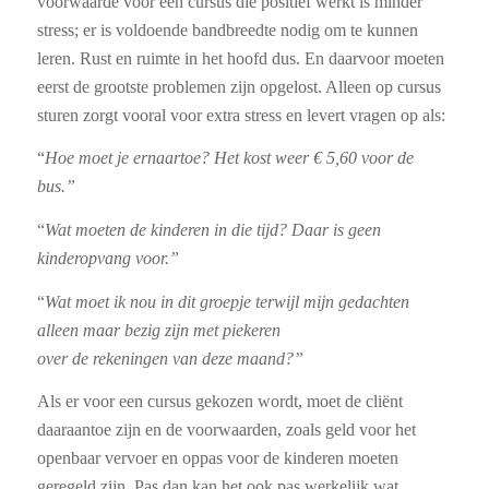
voorwaarde voor een cursus die positief werkt is minder
stress; er is voldoende bandbreedte nodig om te kunnen
leren. Rust en ruimte in het hoofd dus. En daarvoor moeten
eerst de grootste problemen zijn opgelost. Alleen op cursus
sturen zorgt vooral voor extra stress en levert vragen op als:
“
Hoe moet je ernaartoe? Het kost weer € 5,60 voor de
bus.”
“
Wat moeten de kinderen in die tijd? Daar is geen
kinderopvang voor.”
“
Wat moet ik nou in dit groepje terwijl mijn gedachten
alleen maar bezig zijn met piekeren
over de rekeningen van deze maand?”
Als er voor een cursus gekozen wordt, moet de cliënt
daaraantoe zijn en de voorwaarden, zoals geld voor het
openbaar vervoer en oppas voor de kinderen moeten
geregeld zijn. Pas dan kan het ook pas werkelijk wat