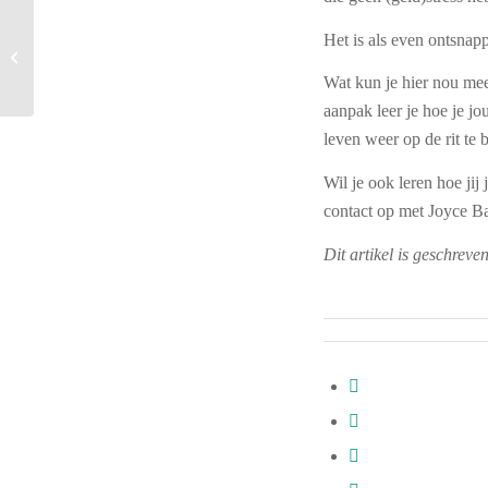
Hoe ben je én motiverend
Het is als even ontsnapp
én duidelijk over de
kaders in het sociaal
Wat kun je hier nou mee
domei...
aanpak leer je hoe je jo
leven weer op de rit te 
Wil je ook leren hoe jij
contact op met Joyce B
Dit artikel is geschrev