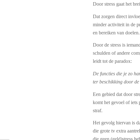
Door stress gaat het bre
Dat zorgen direct invloe
minder activiteit in de p
en bereiken van doelen.
Door de stress is iema
schulden of andere comp
leidt tot de paradox:
De functies die je zo h
ter beschikking door de
Een gebied dat door stre
komt het gevoel of iets 
straf.
Het gevolg hiervan is da
die grote tv extra aantr
die geen (geld)stress he